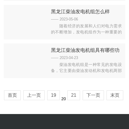
的功率，考虑使用环境和要求选择适合
黑龙江柴油发电机组怎么样
的燃油类型和排放标准，以确保发电机
组可靠稳定运行。同时，综合考虑购买
—— 2023-05-06
和运行成本。在选择柴油发电机组时，
随着经济的发展和人们对电力需求
需要弄清楚其功率显示，不要将KVA和
的不断增加，发电机组作为一种重要的
KW混淆。实际上1 KW=1....
电力设备，得到了广泛的应用。而在众
多的发电机组品牌中，黑龙江柴油发电
黑龙江柴油发电机组具有哪些功
机组备受关注。那么，黑龙江柴油发电
机组怎么样呢？首先，黑龙江柴油发电
能，带你了解？
—— 2023-04-23
机组的品牌较为知名，具有一定的市场
柴油发电机组是一种常见的发电设
影响力。黑龙江柴油发电机组是黑龙江
备，它主要由柴油发动机和发电机两部
省机械工业集团有限公司旗下的品牌...
分组成。下面我们来了解一下柴油发电
机组的功能。发电功能柴油发电机组的
主要功能是发电，它可以将柴油发动机
产生的机械能转化为电能，为各种电器
首页
上一页
19
21
下一页
末页
20
设备提供电力供应。柴油发电机组可以
根据不同的功率需求，选择不同的发电
机容量，以满足不同场合的用电需求...