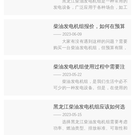
黑龙江柴油发电机组是一种常用的
发电设备，广泛应用于各种场合，如工
厂、矿山、农村、医院、商场等。黑龙
江北方星光发电设备有限公司是一家专
柴油发电机组报价，如何在预算
业从事柴油发电机组销售和维修的企
业，其销售的黑龙江柴油发电机组具有
内购买合适的柴油发电机组？
—— 2023-06-09
以下优点：1. 高品质：黑龙江柴油发电
大家有没有遇到这样的问题？需要
机组采用高品质的柴油发动机和发电
购买一台柴油发电机组，但预算有限，
机，具有稳定可靠的性能，能够长时...
不知道如何选择合适的设备？今天，我
们就来聊聊如何在预算内购买到性价比
柴油发电机组使用过程中需要注
最高的柴油发电机组。首先，我们需要
了解柴油发电机组的关键参数。一般来
意的细节
—— 2023-05-22
说，发电机组的功率和转速是决定价格
柴油发电机组，是我们生活中必不
的主要因素。在选择时，我们需要根据
可少的一种发电设备。但是，在使用的
实际需要来确定所需的功率和转速，...
过程中，你是否注意到了以下细节呢？
首先，使用柴油发电机组时，要注意定
黑龙江柴油发电机组应该如何选
期更换机油和滤芯，以保证发电机组的
正常运行。其次，要注意不要让机器长
择？
—— 2023-05-15
时间处于高负荷状态，否则会影响其寿
选择黑龙江柴油发电机组需要考虑
命。同时，在运行过程中，还需注意防
功率、燃油类型、排放标准、可靠性和
止机器过热，避免发生安全事故。此...
经济性等因素。根据实际需求选择合适