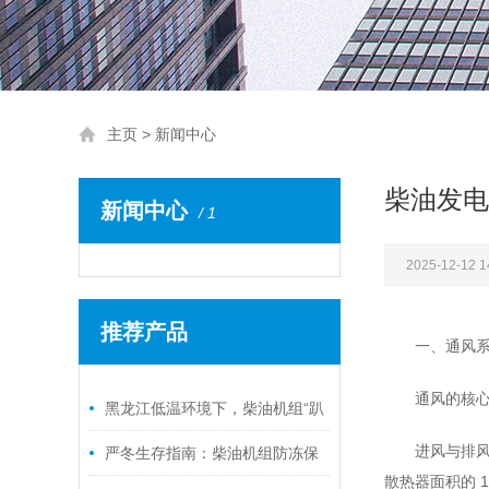
主页
>
新闻中心
柴油发电
新闻中心
/ 1
2025-12-12 1
推荐产品
一、通风
/ RELATED NEWS
通风的核心
黑龙江低温环境下，柴油机组“趴
进风与排风
窝”怎么办？
严冬生存指南：柴油机组防冻保
散热器面积的 1