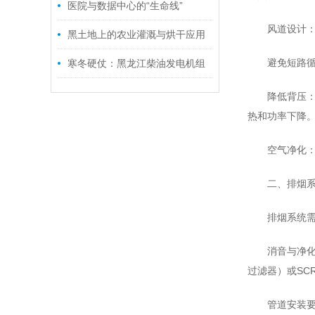
养实操
医院与数据中心的“生命线”
风道设计
黑土地上的农业灌溉与烘干应用
避免短路
寒冬硬仗：黑龙江柴油发电机组
如何选？
降低背压：
热和功率下降
空气净化
二、排烟
排烟系统
消音与净化
过滤器）或SC
管道安装