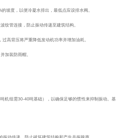
1%的坡度，以便冷凝水排出，最低点应设排水阀。
性波纹管连接，防止振动传递至建筑结构。
），过高背压将严重降低发动机功率并增加油耗。
，并加装防雨帽。
0吨机组需30-40吨基础），以确保足够的惯性来抑制振动。基
 的振动传递，防止破坏建筑结构和产生共振噪声。