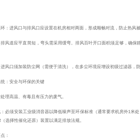
：
循环：进风口与排风口应设置在机房相对两面，形成顺畅对流，防止热风
排风道应平直简短，弯头需采用缓弯。排风百叶开口面积须足够，确保静压
。
：进风口须加装防尘网（需便于清洗），在多尘环境应增设初级过滤器，
系统：安全与环保的关键
需处理高温、有毒且有压力的废气。
：必须安装工业级消音器以降低噪声至环保标准（通常要求机房外1米处 ≤7
R（选择性催化还原）装置以满足排放法规。
要点：