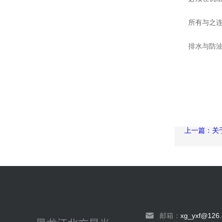
所有与之
排水与防
上一篇：关
邮箱：
xg_yxf@126