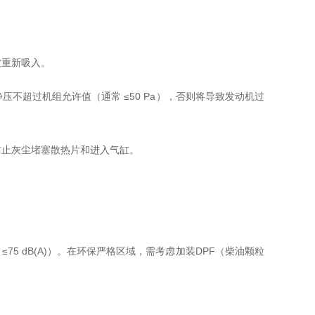
被重新吸入。
不超过机组允许值（通常 ≤50 Pa），否则将导致发动机过
防止灰尘堵塞散热片和进入气缸。
5 dB(A)）。在环保严格区域，需考虑加装DPF（柴油颗粒