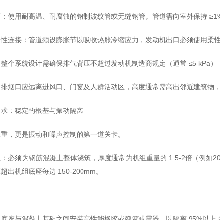
：使用耐高温、耐腐蚀的钢制波纹管或无缝钢管。管道需向室外保持 ≥
柔性连接：管道须设膨胀节以吸收热胀冷缩应力，发动机出口必须使用柔
整个系统设计需确保排气背压不超过发动机制造商规定（通常 ≤5 kPa
：排烟口应远离进风口、门窗及人群活动区，高度通常需高出邻近建筑物
要求：稳定的根基与振动隔离
承重，更是振动和噪声控制的第一道关卡。
：必须为钢筋混凝土整体浇筑，厚度通常为机组重量的 1.5-2倍（例如2
出机组底座每边 150-200mm。
：
底座与混凝土基础之间安装高性能橡胶或弹簧减震器，以隔离 95%以上